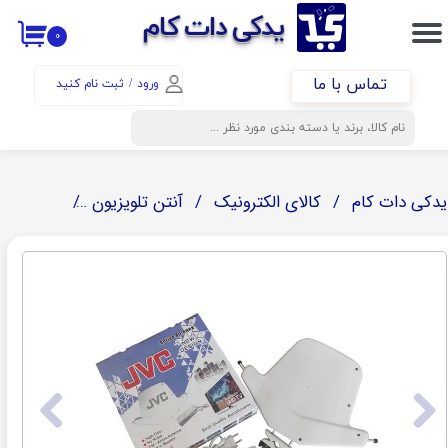
​​یدکی دات کام
۰
حساب کاربری من
تماس با ما
ورود
/
ثبت نام کنید
تغییر گذر واژه
سفارشات
خروج از حساب کاربری
یدکی دات کام
کالای الکترونیک
آنتن تلویزیون
آنتن تلویزیون هوایی 20 عددی جی وی سی دا