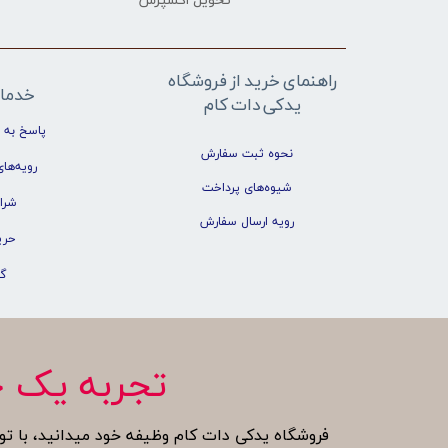
تحویل اکسپرس
راهنمای خرید از فروشگاه
خدما
یدکی دات کام
پاسخ به 
نحوه ثبت سفارش
رویه‌های
شیوه‌های پرداخت
شرا
رویه ارسال سفارش
حری
گ
تجربه یک خ
فروشگاه یدکی دات کام وظیفه خود میدانید، با تو