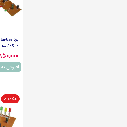
طرح
قطعات برقی
پمپ بنزین
در 3/5 سانت LED کوتاه
۷,۸۵۰,۰۰۰ تو
افزودن به
50 عدد