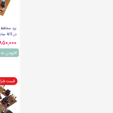
در 4/5 سانت
۷,۸۵۰,۰۰۰ تو
افزودن به
قیمت طرا