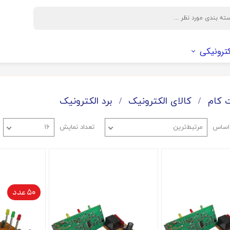
کترونیکی
وایر و بوت
سیم و اتصالات الکتریکی
فیلتر
باکس دوربین
وایر
فیلتر کابین
 کام
کالای الکترونیک
برد الکترونیک
بوت
فیلتر هوا
 اساس
مرتبط‌ترین
تعداد نمایش
۱۶
فیلتر روغن
صافی بنزین
50 عدد