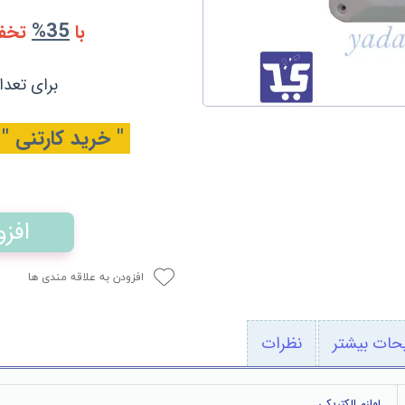
35%
با
تخف
برای تعدا
" خرید کارتنی "
افز
افزودن به علاقه مندی ها
حات بیشتر
نظرات
لوازم الکتریکی