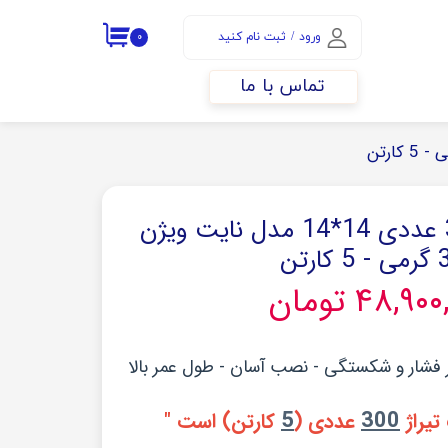
ورود
/
ثبت نام کنید
۰
حساب کاربری من
تماس با ما
تغییر گذر واژه
سفارشات
خروج از حساب
کاربری
کم باکس پرو 300 عددی 14*14 مدل نایت ویژن
ارتن
۴۸,۹ تومان
5
300
یراژ
عددی (
کارتن) است "