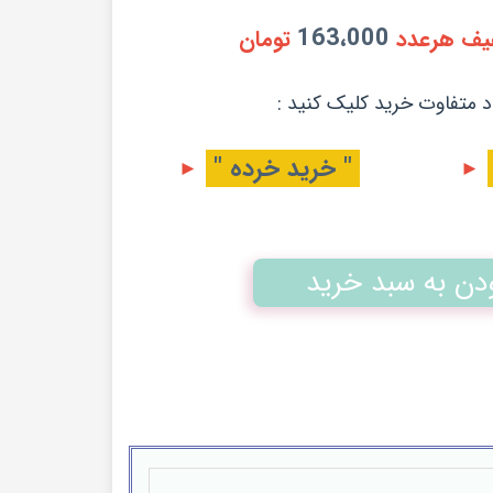
163،000
یف هرعدد
تومان
د متفاوت خرید کلیک کنید :
" خرید خرده "
►
►
ودن به سبد خرید