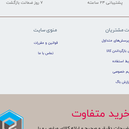
پشتیبانی ۲۴ ساعته
۷ روز ضمانت بازگشت
ت مشتریان
منوی سایت
پرسش‌های متداول
قوانین و مقررات
 بازگرداندن کالا
تماس با ما
یط استفاده
م خصوصی
زارش باگ
رید متفاوت
ضیحات دقیق و صحیح و ارائه کالای مرغوب و با