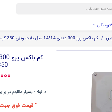
کترونیکی
ین
کم باکس پرو 300 عددی 14*14 مدل نایت ویژن 350 گرمی - 5 کارتن
وایر و بوت
سیم و اتصالات الکتریکی
فیلتر
باکس دوربین
وایر
فیلتر کابین
بوت
فیلتر هوا
350 گرمی - 5 ک
فیلتر روغن
۰۰,۰۰۰
صافی بنزین
5 لولا - بسیار مقاوم در برابر فشار و شکستگی - نصب آسان - طول عمر بالا
" قیمت فوق جهت ت