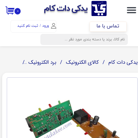
​​یدکی دات کام
۰
حساب کاربری من
تماس با ما
ورود
/
ثبت نام کنید
تغییر گذر واژه
سفارشات
خروج از حساب کاربری
یدکی دات کام
کالای الکترونیک
برد الکترونیک
برد محافظ برق 7/5 در /5