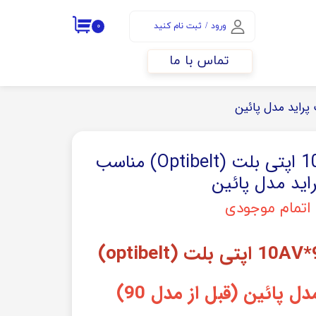
ورود
/
ثبت نام کنید
۰
حساب کاربری من
تماس با ما
تغییر گذر واژه
سفارشات
خروج از حساب
کاربری
تسمه دینام 900*10 اپتی بلت (Optibelt) مناسب
اید مدل پائین
اتمام موجودی
ل پائین (قبل از مدل 90)