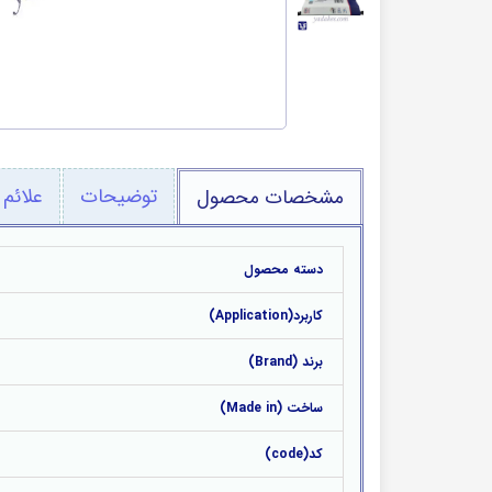
طرح
قطعات برقی
پمپ بنزین
توضیحات
علائم 
مشخصات محصول
دسته محصول
کاربرد(Application)
برند (Brand)
ساخت (Made in)
کد(code)