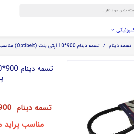
کترونیکی
تسمه دینام
تسمه دینام 900*10 اپتی بلت (Optibelt) مناسب پراید مدل پائین
وایر و بوت
سیم و اتصالات الکتریکی
فیلتر
باکس دوربین
وایر
فیلتر کابین
بوت
فیلتر هوا
پر
فیلتر روغن
صافی بنزین
تسمه دینام 10AV*900 اپتی بلت (optibelt)
مناسب پراید مد