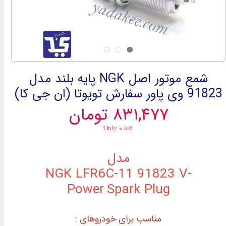
شمع موتور اصل NGK پایه بلند مدل
91823 وی پاور سفارش تویوتا (ان جی کا)
۸۳۱,۴۷۷ تومان
Only ۰ left
مدل
NGK LFR6C-11 91823 V-
Power
Spark Plug
مناسب برای خودروهای :