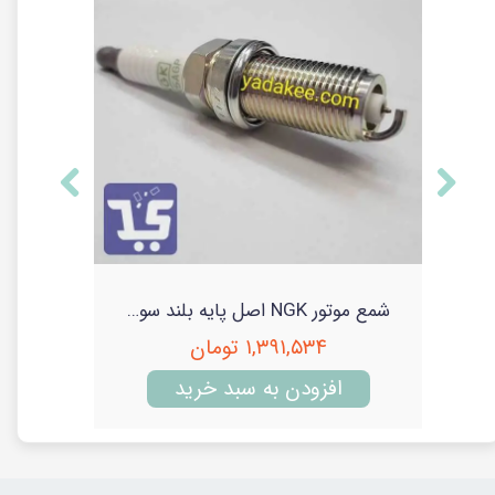
شمع موتور NGK اصل پایه بلند مدل 94249 سوزنی ایریدیوم لیزری (ان جی کا)
شمع موتور NGK اصل پایه بلند سوزنی پلاتینیوم مدل 5018 جی پاور (ان جی کا)
۱,۳۹۱,۵۳۴ تومان
افزودن به سبد خرید