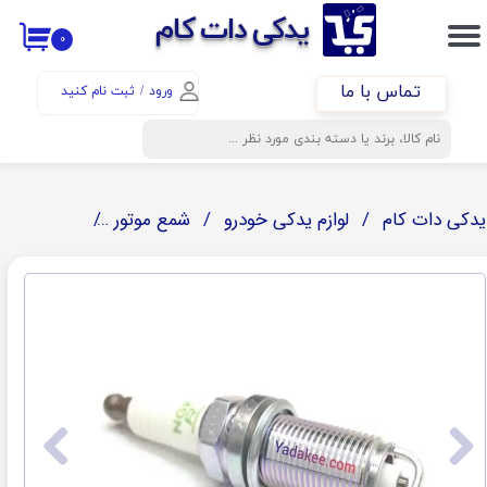
​​یدکی دات کام
۰
حساب کاربری من
تماس با ما
ورود
/
ثبت نام کنید
تغییر گذر واژه
سفارشات
خروج از حساب کاربری
یدکی دات کام
لوازم یدکی خودرو
شمع موتور
NGK ( ان جی کا)