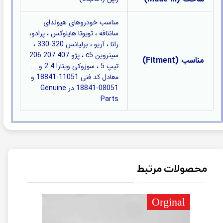
مناسب خودروهای هیوندای
سانتافه ، تویوتا هایلوکس ، پرادو،
رانا ، آریو ، برلیانس 320-330 ،
سیتروین c5 ، پژو 407 207 206
مناسب (Fitment)
تیپ 5 ، سوزوکی ویتارا 2.4 و ...
معادل کد فنی 11051-18841 و
08051-18841 در Genuine
Parts
محصولات مرتبط
rginal
Orginal