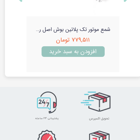
شمع موتور دو پلاتین اصل بوش Bosch
شمع موتور تک پلاتین بوش اصل روسی پایه استاندار جعبه سیتروئن (Bosch)
۷۷۹,۵۱۱ تومان
افزودن به سبد خرید
تحویل اکسپرس
پشتیبانی ۲۴ ساعته