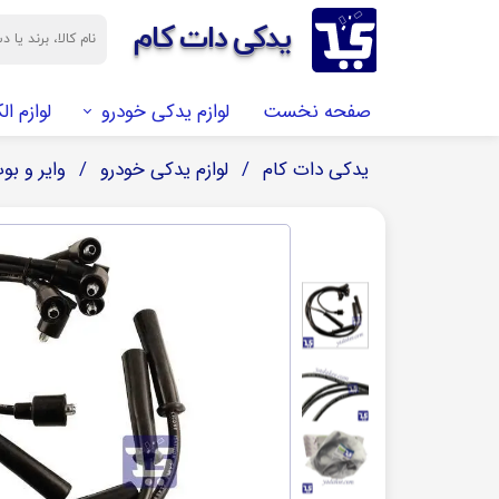
​​یدکی دات کام
صفحه نخست
لوازم یدکی خودرو
لوازم ال
یدکی دات کام
لوازم یدکی خودرو
وایر و بو
شمع موتور
برد الکترونیک
تسمه
ال ای دی LED
آنتن
DENSO (دنسو)
روشنایی
تسمه تایم
اصل
تسمه دینام
BOOSH (بوش)
تسمه کولر
اصل
تسمه هیدرولیک
طرح
کیت کامل تایم
NGK ( ان جی کا)
اصل