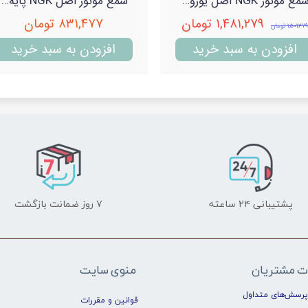
شمع موتور NGK اصل یورو4 پایه بلند مدل 94017 سوزنی پلاتینیوم جی پاور (ان جی کا)
شمع موتور اصل NGK پایه بلند مدل 91823 وی پاور سفارش تویوتا (ان جی کا)
۱,۴۸۱,۲۷۹ تومان
۸۳۱,۴۷۷ تومان
۱,۵۰۱,۲۷۹ تومان
افزودن به سبد خرید
افزودن به سبد خرید
پشتیبانی ۲۴ ساعته
۷ روز ضمانت بازگشت
ت مشتریان
منوی سایت
پرسش‌های متداول
قوانین و مقررات