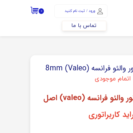
ورود
/
ثبت نام کنید
۰
حساب کاربری من
تماس با ما
تغییر گذر واژه
سفارشات
خروج از حساب
کاربری
لئو فرانسه (Valeo) 8mm
اتمام موجودی
الئو فرانسه (valeo) اصل
اید کاربراتوری