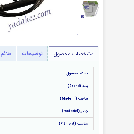
طرح
قطعات برقی
پمپ بنزین
توضیحات
علائم 
مشخصات محصول
دسته محصول
برند (Brand)
ساخت (Made in)
جنس(material)
مناسب (Fitment)