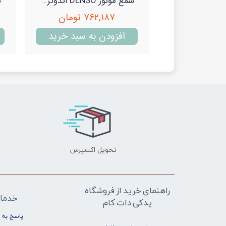
شمع موتور DENSO اندونزی اصل پایه بلند مدل U11-3381 (دنسو)
۷۶۲,۱۸۷ تومان
افزودن به سبد خرید
تحویل اکسپرس
راهنمای خرید از فروشگاه
خدما
یدکی دات کام
پاسخ به 