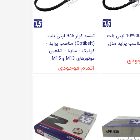
تسمه دینام 900*10 اپتی بلت
تسمه کولر 945 اپتی بلت
Optib) مناسب پراید مدل
(Optibelt) مناسب پراید -
کوئیک - ساینا - شاهین
موتورهای M13 و M15
جودی
اتمام موجودی