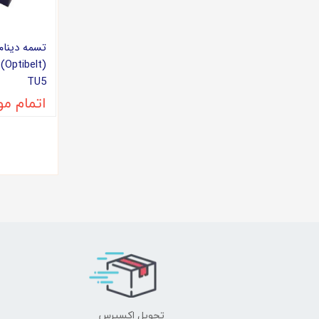
(t
TU5
اتمام م
تحویل اکسپرس