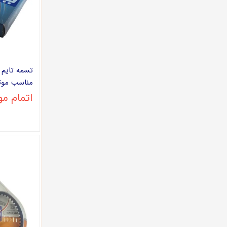
طرح
قطعات برقی
پمپ بنزین
مناسب موتور
اتمام م