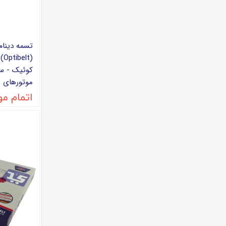
(t
کوئیک - سا
موتورهای M13 و M15
اتمام م