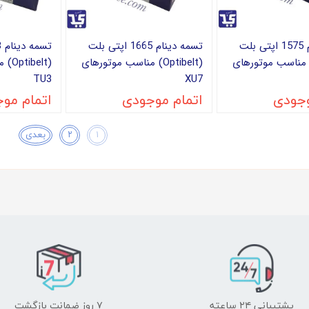
تسمه دینام 1575 اپتی بلت
تسمه دینام 1665 اپتی بلت
Optibel) مناسب موتورهای
(Optibelt) مناسب موتورهای
(elt
TU3
XU7
وجودی
اتمام موجودی
اتمام مو
۱
۲
بعدی
پشتیبانی ۲۴ ساعته
۷ روز ضمانت بازگشت