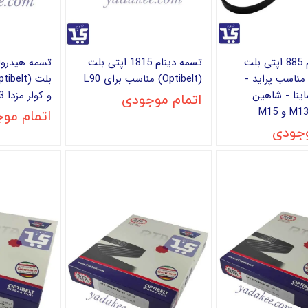
تسمه دینام 885 اپتی بلت
تسمه دینام 1815 اپتی بلت
Optibel) مناسب پراید -
(Optibelt) مناسب برای L90
ینا - شاهین
و کولر مزدا 323
اتمام موجودی
اتمام مو
وجودی