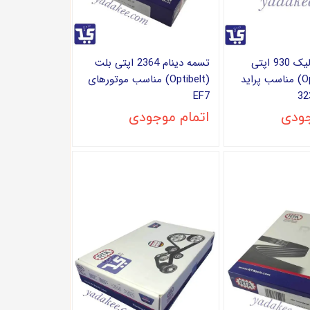
تسمه هیدرولیک 930 اپتی
تسمه دینام 2364 اپتی بلت
بلت (Optibelt) مناسب پراید
(Optibelt) مناسب موتورهای
EF7
جودی
اتمام موجودی