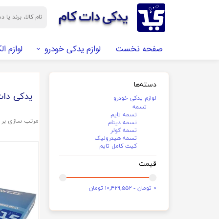
​​یدکی دات کام
صفحه نخست
لوازم یدکی خودرو
لوازم ال
شمع موتور
برد الکترونیک
تسمه
ال ای دی LED
دسته‌ها
آنتن
DENSO (دنسو)
روشنایی
تسمه تایم
یدکی دات
لوازم یدکی خودرو
تسمه
اصل
تسمه دینام
تسمه تایم
مرتب سازی بر
تسمه دینام
BOOSH (بوش)
تسمه کولر
تسمه کولر
تسمه هیدرولیک
اصل
تسمه هیدرولیک
کیت کامل تایم
قیمت
طرح
کیت کامل تایم
NGK ( ان جی کا)
۰ تومان - ۱۰,۴۲۹,۵۵۲ تومان
اصل