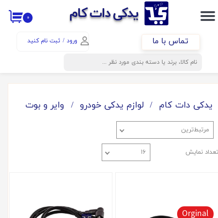
​​یدکی دات کام
۰
حساب کاربری من
تماس با ما
ورود
/
ثبت نام کنید
تغییر گذر واژه
سفارشات
خروج از حساب کاربری
یدکی دات کام
لوازم یدکی خودرو
وایر و بوت
مرتبط‌ترین
عداد نمایش
۱۶
Orginal