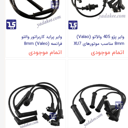
وایر پژو 405 والآئو (Valao)
وایر پراید کاربراتور والئو
8mm مناسب موتورهای XU7
فرانسه (Valeo) 8mm
اتمام موجودی
اتمام موجودی