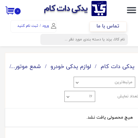
​​یدکی دات کام
۰
حساب کاربری من
تماس با ما
ورود
/
ثبت نام کنید
تغییر گذر واژه
سفارشات
خروج از حساب کاربری
یدکی دات کام
لوازم یدکی خودرو
شمع موتور
AUT
مرتبط‌ترین
عداد نمایش
۱۶
هیچ محصولی یافت نشد.