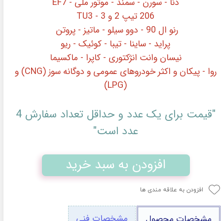
دنا - سورن - سمند - موتور ملی - EF7
206 تیپ 2 و 3 - TU3
رنو ال 90 - دوو سیلو - ماتیز - پروتن
پراید - ساینا - تیبا - کوئیک - ریو
نیسان وانت انژکتوری - کاپرا - ماکسیما
روا - پیکان
و اکثر خودروهای عمومی و دوگانه سوز (CNG) و
(LPG)
"قیمت برای یک عدد و حداقل تعداد سفارش 4
عدد است"
افزودن به سبد خرید
افزودن به علاقه مندی ها
مشخصات فنی
مشخصات محصول