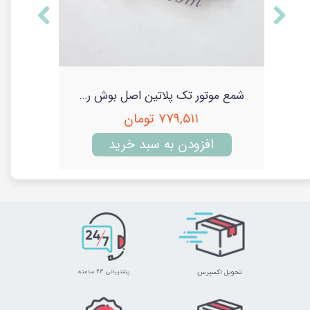
شمع موتور NGK اصل استاندارد مدل 90920 وی پاور سفارش عرب (ان جی کا)
شمع موتور تک پلاتین اصل بوش روسی اصل پایه استاندار (Bosch)
۷۷۹,۵۱۱ تومان
افزودن به سبد خرید
تحویل اکسپرس
پشتیبانی ۲۴ ساعته