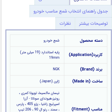
جدول راهنمای انتخاب شمع مناسب خودرو
توضیحات بیشتر
نظرات
دسته محصول
شمع خودرو
پایه استاندارد (19 میلی متر)
کاربرد(Application)
19mm
برند (Brand)
NGK
ساخت (Made in)
ژاپن (Japan)
نیسان ماکسیما، تویوتا کمری ،
رونیز،هیوندای سوناتا - آزرا
اسپرتیج زانتیا ، پژو 405 ، پارس
مناسب (Fitment)
، سمند ، رنو ال 90 ، 206 تیپ