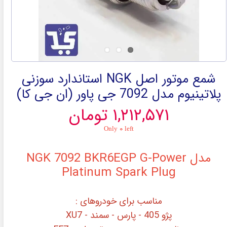
شمع موتور اصل NGK استاندارد سوزنی
پلاتینیوم مدل 7092 جی پاور (ان جی کا)
۱,۲۱۲,۵۷۱ تومان
Only ۰ left
مدل
NGK 7092 BKR6EGP G-Power
Platinum Spark Plug
مناسب برای خودروهای :
پژو 405 - پارس - سمند - XU7