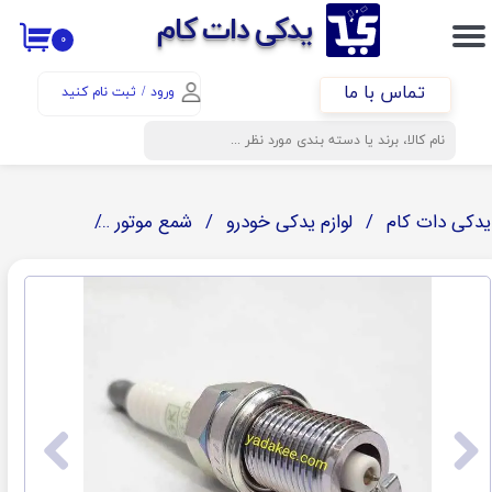
​​یدکی دات کام
۰
حساب کاربری من
تماس با ما
ورود
/
ثبت نام کنید
تغییر گذر واژه
سفارشات
خروج از حساب کاربری
یدکی دات کام
لوازم یدکی خودرو
شمع موتور
NGK ( ان جی کا)