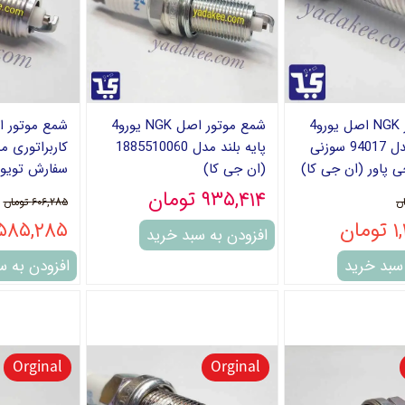
شمع موتور NGK اصل یورو4
شمع موتور اصل NGK یورو4
پایه بلند مدل 94017 سوزنی
پایه بلند مدل 1885510060
ی پاور (ان جی کا)
(ان جی کا)
سفارش تویوت
۹۳۵,۴۱۴ تومان
۶۰۶,۲۸۵ تومان
ان
۵۸۵,۲۸۵ تومان
افزودن به سبد خرید
 سبد خرید
افزودن به س
Orginal
Orginal