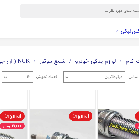
کترونیکی
وایر و بوت
سیم و اتصالات الکتریکی
فیلتر
باکس دوربین
وایر
فیلتر کابین
 کام
لوازم یدکی خودرو
شمع موتور
NGK ( ان جی کا)
بوت
فیلتر هوا
 اساس
مرتبط‌ترین
تعداد نمایش
۱۶
فیلتر روغن
صافی بنزین
Orginal
Orginal
۲۱,۰۰۰ تومان