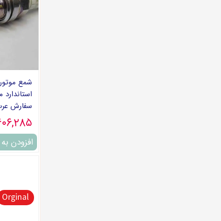
سفارش عرب
۶۰۶,۲۸۵ توما
افزودن به
Orginal