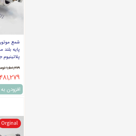
طرح
قطعات برقی
پمپ بنزین
پلاتینیوم ج
۱,۵۰۱,۲۷۹ تومان
۱,۴۸۱,۲۷۹ توم
افزودن به
Orginal