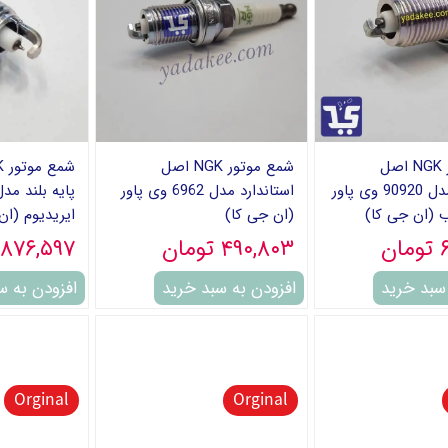
شمع موتور NGK اصل
شمع موتور NGK اصل
استاندارد مدل 90920 وی پاور
استاندارد مدل 6962 وی پاور
 (ان جی کا)
(ان جی کا)
ایریدیوم (ان
ن
۴۹۰,۸۰۳ تومان
۱,۸۷۶,۵۹۷ توما
 سبد خرید
افزودن به سبد خرید
افزودن به س
Orginal
Orginal