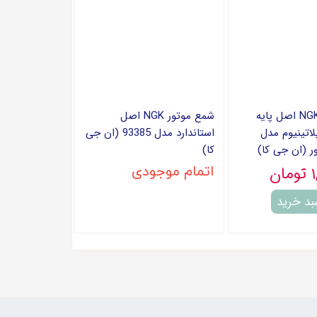
شمع موتور NGK اصل پایه
شمع موتور NGK اصل
لاتینیوم مدل
استاندارد مدل 93385 (ان جی
کا)
ن
اتمام موجودی
بد خرید