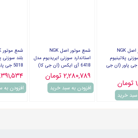
شمع موتور اصل NGK
شمع موتور اصل NGK
وزنی پلاتینیوم
استاندارد سوزنی ایریدیوم مدل
بلند سوزنی پ
دل 7092 جی پاور (ان جی
6418 آی ایکس (ان جی کا)
5018 جی پاور (ان جی کا)
۲,۲۸۰,۷۸۹ تومان
۱,۳۹۱,۵۳۴ توما
ن
افزودن به سبد خرید
افزودن به س
 سبد خرید