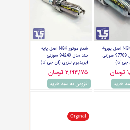
شمع موتور NGK اصل یورو4
شمع موتور NGK اصل پایه
پایه بلند مدل 97789 سوزنی
بلند مدل 94249 سوزنی
 جی کا)
ایریدیوم لیزری (ان جی کا)
ن
۲,۱۹۴,۱۷۵ تومان
بد خرید
افزودن به سبد خرید
Orginal