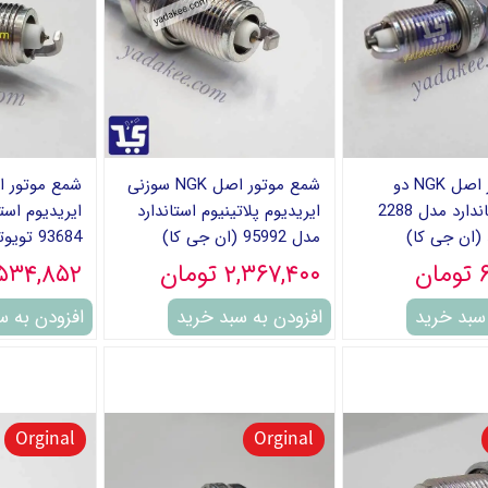
شمع موتور اصل NGK دو
شمع موتور اصل NGK سوزنی
پلاتین استاندارد مدل 2288
ایریدیوم پلاتینیوم استاندارد
ایریدیوم است
 (ان جی کا)
مدل 95992 (ان جی کا)
93684 تویوتائی (ان جی کا)
ن
۲,۳۶۷,۴۰۰ تومان
۲,۵۳۴,۸۵۲ تو
 سبد خرید
افزودن به سبد خرید
افزودن به س
Orginal
Orginal