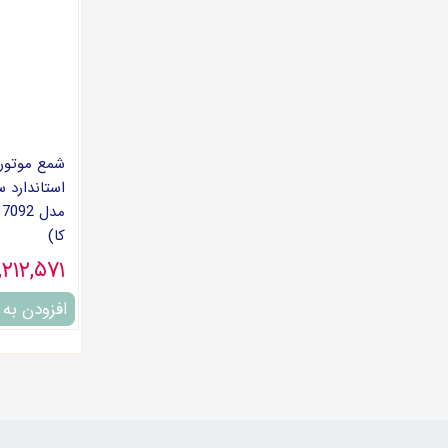
استاندارد س
م
کا)
۱,۲۱۲,۵۷۱ توما
افزودن به