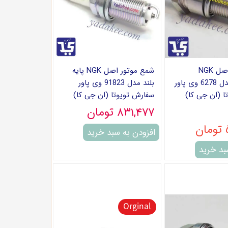
شمع موتور اصل NGK
شمع موتور اصل NGK پایه
کاربراتوری مدل 6278 وی پاور
بلند مدل 91823 وی پاور
ا (ان جی کا)
سفارش تویوتا (ان جی کا)
۸۳۱,۴۷۷ تومان
افزودن به سبد خرید
بد خرید
Orginal